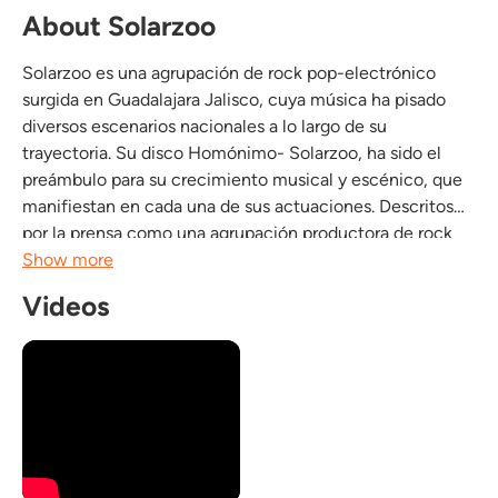
About Solarzoo
Solarzoo es una agrupación de rock pop-electrónico
surgida en Guadalajara Jalisco, cuya música ha pisado
diversos escenarios nacionales a lo largo de su
trayectoria. Su disco Homónimo- Solarzoo, ha sido el
preámbulo para su crecimiento musical y escénico, que
manifiestan en cada una de sus actuaciones. Descritos
por la prensa como una agrupación productora de rock
en esencia con elementos de pop-electrónico donde
Show more
predomina la energía guitarrera, combinadas con
Videos
algunas...