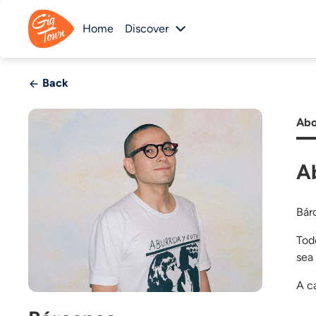
Home
Discover
Back
Abo
A
Bár
Tod
sea
A c