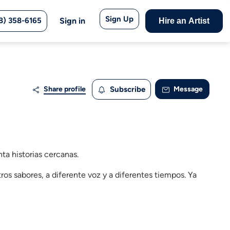
Sign Up
8) 358-6165
Sign in
Hire an Artist
Share profile
Subscribe
Message
ta historias cercanas.
os sabores, a diferente voz y a diferentes tiempos. Ya